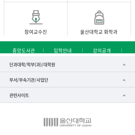
참여교수진
울산대학교 화학과
중앙도서관
입학안내
강의공개
■인문대학
단과대학/학부(과)/대학원
▷국어국문학부
공동기기센터
부서/부속기관/사업단
▷영어영문학과
공학교육혁신센터
건강가정지원센터
관련사이트
▷일본어·일본학과
과학영재교육원
교수협의회
▷중국어·중국학과
교무처교직팀
구내(경남)은행
▷프랑스어·프랑스학과
국어문화원
노동조합
▷스페인·중남미학과
국제교류처